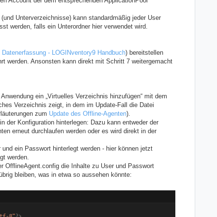
. den Account der dem entsprechenden ApplicationPool
(und Unterverzeichnisse) kann standardmäßig jeder User
st werden, falls ein Unterordner hier verwendet wird.
e
Datenerfassung - LOGINventory9 Handbuch
) bereitstellen
hrt werden. Ansonsten kann direkt mit Schritt 7 weitergemacht
 Anwendung ein „Virtuelles Verzeichnis hinzufügen“ mit dem
hes Verzeichnis zeigt, in dem im Update-Fall die Datei
Erläuterungen zum
Update des Offline-Agenten
).
in der Konfiguration hinterlegen: Dazu kann entweder der
ten erneut durchlaufen werden oder es wird direkt in der
 und ein Passwort hinterlegt werden - hier können jetzt
egt werden.
r OfflineAgent.config die Inhalte zu User und Passwort
übrig bleiben, was in etwa so aussehen könnte: