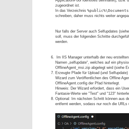
ApplicationPool Identities beinhaltet), bzw
zugeordnet ist.
In das Verzeichnis
%public%\Documents
schreiben, daher muss nichts weiter angepas
Nur falls der Server auch Selfupdates (sieh
soll, muss der folgenden Schritte durchgefü
werden.
Im IIS Manager unterhalb der neu erstellten
Namen „selfupdate“, welches auf ein physisc
OfflineAgent_msi.zip abgelegt wird (siehe 
Erzeugte Pfade für Upload (und Selfupdate) 
Wizard zum Veröffentlichen des Offline Agen
OfflineAgent.config der Pfad hinterlegt.
Hinweis: Der Wizard erfordert, dass ein User
Fantasie-Werte wie "Test" und "123" hinterl
Optional: Im nächsten Schritt können aus de
entfernt werden, sodass nur noch die URLs 